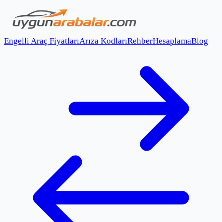
Engelli Araç Fiyatları
Arıza Kodları
Rehber
Hesaplama
Blog