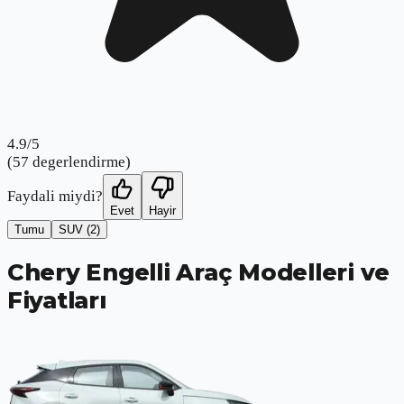
4.9
/5
(
57
degerlendirme)
Faydali miydi?
Evet
Hayir
Tumu
SUV
(2)
Chery Engelli Araç Modelleri ve
Fiyatları