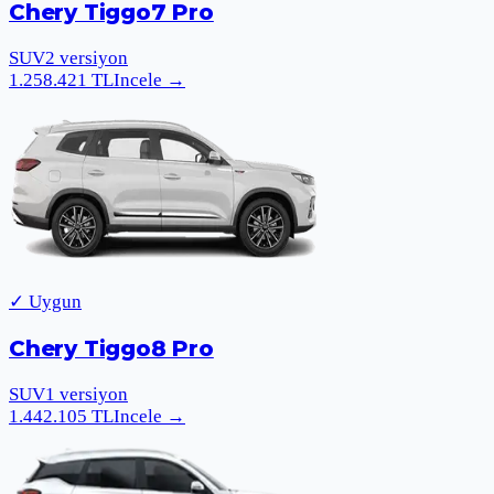
Chery Tiggo7 Pro
SUV
2
versiyon
1.258.421
TL
Incele
→
✓ Uygun
Chery Tiggo8 Pro
SUV
1
versiyon
1.442.105
TL
Incele
→