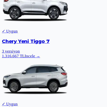
✓ Uygun
Chery Yeni Tiggo 7
3
versiyon
1.316.667
TL
Incele
→
✓ Uygun