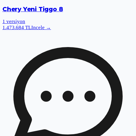
Chery Yeni Tiggo 8
1
versiyon
1.473.684
TL
Incele
→