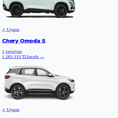
✓ Uygun
Chery Omoda 5
1
versiyon
1.283.333
TL
Incele
→
✓ Uygun