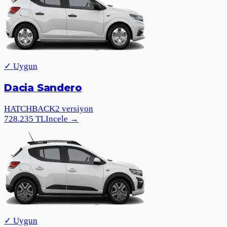
✓ Uygun
Dacia Sandero
HATCHBACK
2
versiyon
728.235
TL
Incele
→
✓ Uygun