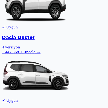
✓ Uygun
Dacia Duster
4
versiyon
1.447.368
TL
Incele
→
✓ Uygun