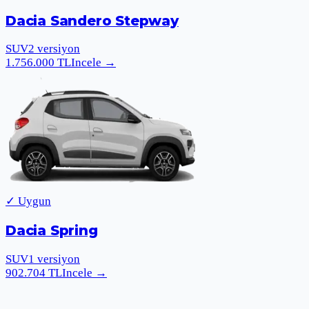
Dacia Sandero Stepway
SUV
2
versiyon
1.756.000
TL
Incele
→
✓ Uygun
Dacia Spring
SUV
1
versiyon
902.704
TL
Incele
→