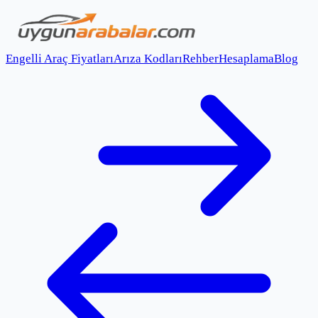
Engelli Araç Fiyatları
Arıza Kodları
Rehber
Hesaplama
Blog