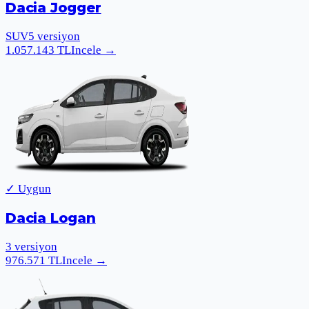
Dacia Jogger
SUV
5
versiyon
1.057.143
TL
Incele
→
✓ Uygun
Dacia Logan
3
versiyon
976.571
TL
Incele
→