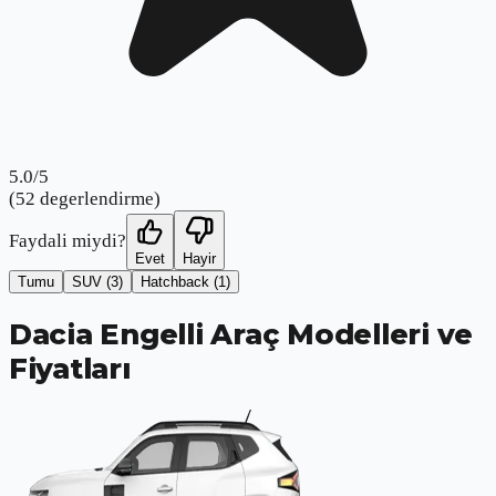
5.0
/5
(
52
degerlendirme)
Faydali miydi?
Evet
Hayir
Tumu
SUV
(3)
Hatchback
(1)
Dacia Engelli Araç Modelleri ve
Fiyatları