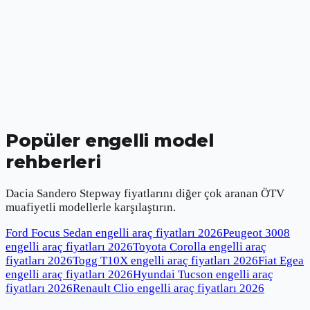
Popüler engelli model
rehberleri
Dacia Sandero Stepway
fiyatlarını diğer çok aranan ÖTV
muafiyetli modellerle karşılaştırın.
Ford Focus Sedan engelli araç fiyatları
2026
Peugeot 3008
engelli araç fiyatları
2026
Toyota Corolla engelli araç
fiyatları
2026
Togg T10X engelli araç fiyatları
2026
Fiat Egea
engelli araç fiyatları
2026
Hyundai Tucson engelli araç
fiyatları
2026
Renault Clio engelli araç fiyatları
2026