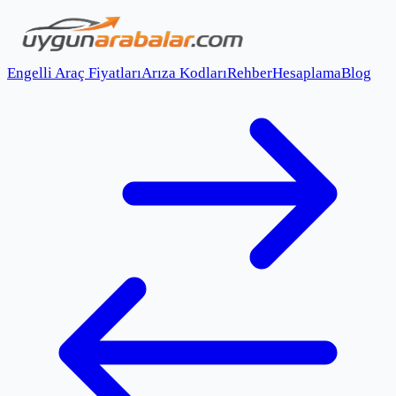
Engelli Araç Fiyatları
Arıza Kodları
Rehber
Hesaplama
Blog