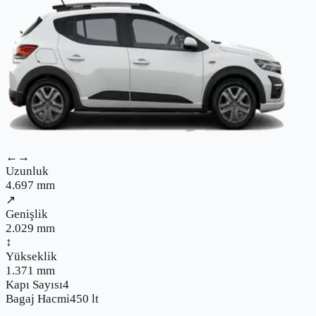
←→
Uzunluk
4.697
mm
↗
Genişlik
2.029
mm
↕
Yükseklik
1.371
mm
Kapı Sayısı
4
Bagaj Hacmi
450
lt