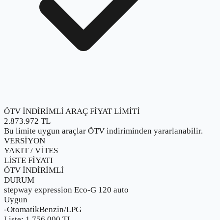
ÖTV İNDİRİMLİ ARAÇ FİYAT LİMİTİ
2.873.972
TL
Bu limite uygun araçlar ÖTV indiriminden yararlanabilir.
VERSİYON
YAKIT / VİTES
LİSTE FİYATI
ÖTV İNDİRİMLİ
DURUM
stepway expression Eco-G 120 auto
Uygun
-
Otomatik
Benzin/LPG
Liste:
1.756.000
TL