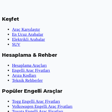
Keşfet
Araç Karşılaştır
En Ucuz Arabalar
Elektrikli Arabalar
SUV
Hesaplama & Rehber
Hesaplama Araçları
Engelli Araç Fiyatları
Arıza Kodları
Teknik Rehberler
Popüler Engelli Araçlar
Togg Engelli Araç Fiyatları
Volkswagen Engelli Araç Fiyatları
Toyota Engelli Araç Fiyatları