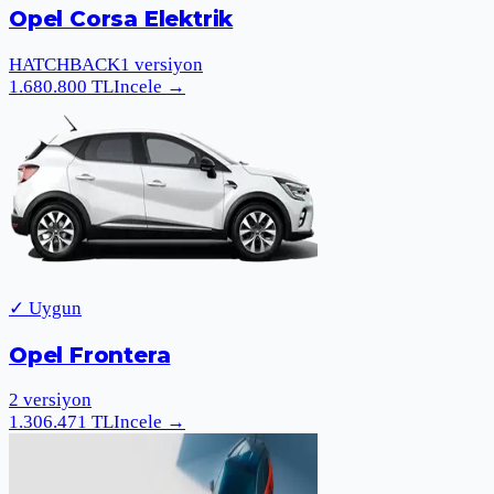
Opel Corsa Elektrik
HATCHBACK
1
versiyon
1.680.800
TL
Incele
→
✓ Uygun
Opel Frontera
2
versiyon
1.306.471
TL
Incele
→