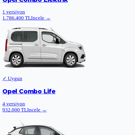
1
versiyon
1.786.400
TL
Incele
→
✓ Uygun
Opel Combo Life
4
versiyon
932.000
TL
Incele
→