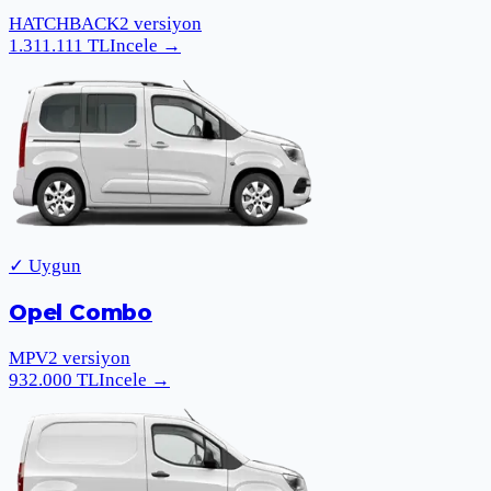
HATCHBACK
2
versiyon
1.311.111
TL
Incele
→
✓ Uygun
Opel Combo
MPV
2
versiyon
932.000
TL
Incele
→