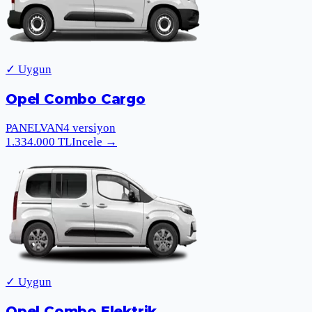
✓ Uygun
Opel Combo Cargo
PANELVAN
4
versiyon
1.334.000
TL
Incele
→
✓ Uygun
Opel Combo Elektrik