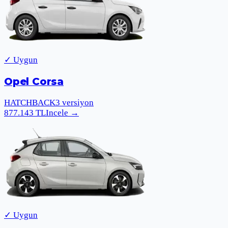
✓ Uygun
Opel Corsa
HATCHBACK
3
versiyon
877.143
TL
Incele
→
✓ Uygun