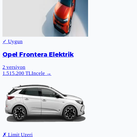
✓ Uygun
Opel Frontera Elektrik
2
versiyon
1.515.200
TL
Incele
→
✗ Limit Uzeri