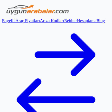
Engelli Araç Fiyatları
Arıza Kodları
Rehber
Hesaplama
Blog