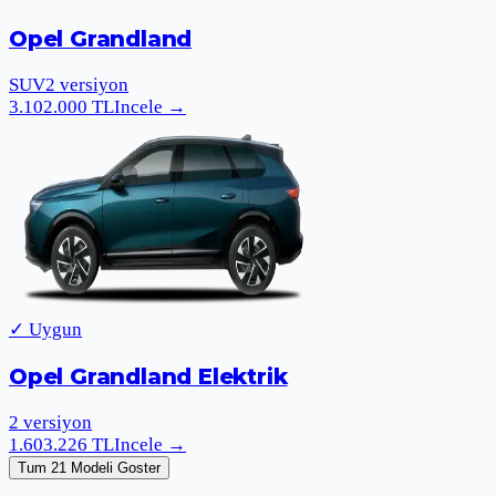
Opel Grandland
SUV
2
versiyon
3.102.000
TL
Incele
→
✓ Uygun
Opel Grandland Elektrik
2
versiyon
1.603.226
TL
Incele
→
Tum 21 Modeli Goster