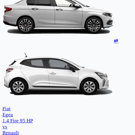
⇄
Fiat
Egea
1.4 Fire 95 HP
vs
Renault