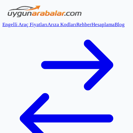
Engelli Araç Fiyatları
Arıza Kodları
Rehber
Hesaplama
Blog