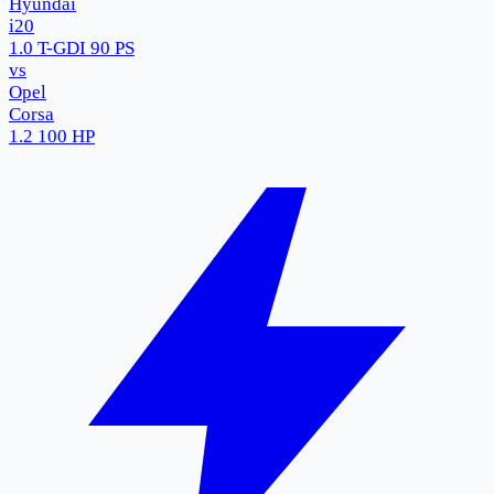
Hyundai
i20
1.0 T-GDI 90 PS
vs
Opel
Corsa
1.2 100 HP