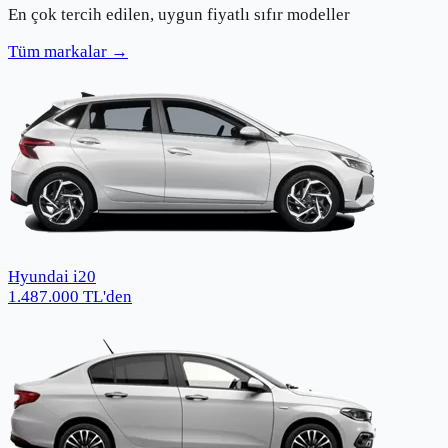
En çok tercih edilen, uygun fiyatlı sıfır modeller
Tüm markalar →
Hyundai i20
1.487.000
TL
'den