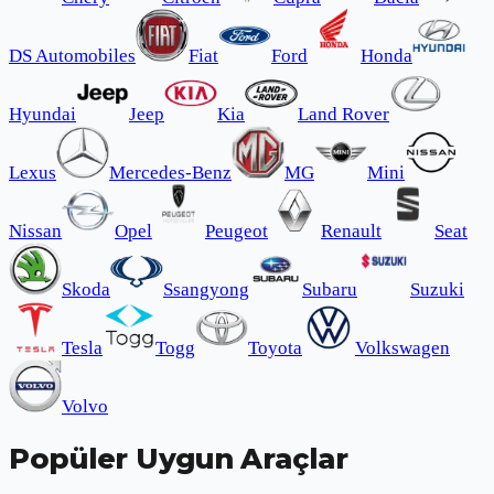
DS Automobiles
Fiat
Ford
Honda
Hyundai
Jeep
Kia
Land Rover
Lexus
Mercedes-Benz
MG
Mini
Nissan
Opel
Peugeot
Renault
Seat
Skoda
Ssangyong
Subaru
Suzuki
Tesla
Togg
Toyota
Volkswagen
Volvo
Popüler Uygun Araçlar