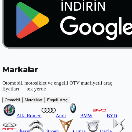
Markalar
Otomobil, motosiklet ve engelli ÖTV muafiyetli araç
fiyatları — tek yerde
Otomobil
Motosiklet
Engelli Araç
Alfa Romeo
Audi
BMW
BYD
Chery
Citroen
Cupra
Dacia