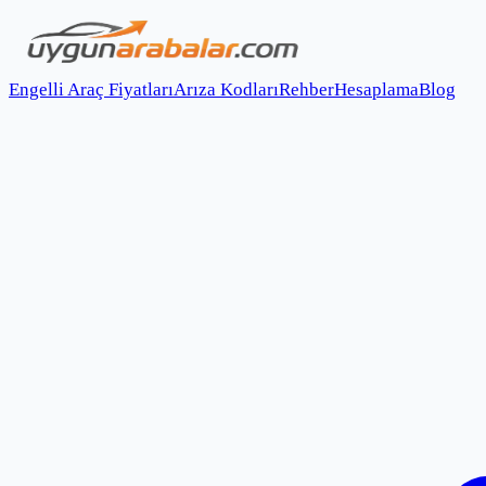
Engelli Araç Fiyatları
Arıza Kodları
Rehber
Hesaplama
Blog