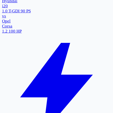
Hyundai
i20
1.0 T-GDI 90 PS
vs
Opel
Corsa
1.2 100 HP