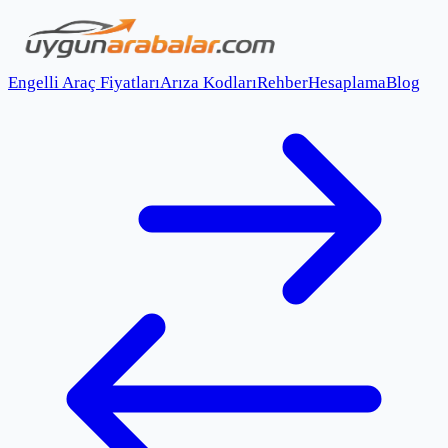
Engelli Araç Fiyatları
Arıza Kodları
Rehber
Hesaplama
Blog