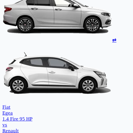
⇄
Fiat
Egea
1.4 Fire 95 HP
vs
Renault