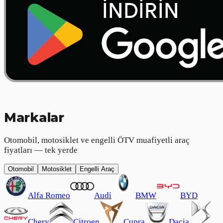
Markalar
Otomobil, motosiklet ve engelli ÖTV muafiyetli araç
fiyatları — tek yerde
Otomobil
Motosiklet
Engelli Araç
Alfa Romeo
Audi
BMW
BYD
Chery
Citroen
Cupra
Dacia