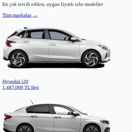
En çok tercih edilen, uygun fiyatlı sıfır modeller
Tüm markalar →
Hyundai i20
1.487.000
TL
'den