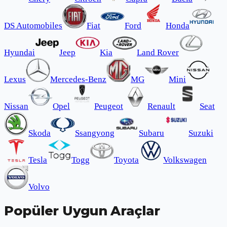
DS Automobiles
Fiat
Ford
Honda
Hyundai
Jeep
Kia
Land Rover
Lexus
Mercedes-Benz
MG
Mini
Nissan
Opel
Peugeot
Renault
Seat
Skoda
Ssangyong
Subaru
Suzuki
Tesla
Togg
Toyota
Volkswagen
Volvo
Popüler Uygun Araçlar