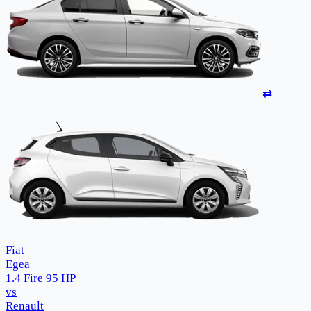
⇄
Fiat
Egea
1.4 Fire 95 HP
vs
Renault