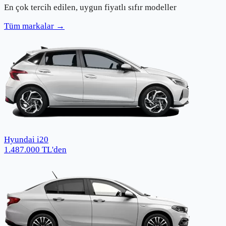
En çok tercih edilen, uygun fiyatlı sıfır modeller
Tüm markalar →
Hyundai i20
1.487.000
TL
'den