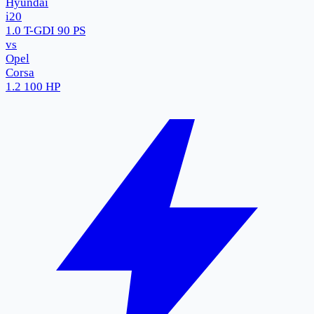
Hyundai
i20
1.0 T-GDI 90 PS
vs
Opel
Corsa
1.2 100 HP