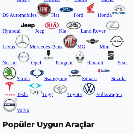
DS Automobiles
Fiat
Ford
Honda
Hyundai
Jeep
Kia
Land Rover
Lexus
Mercedes-Benz
MG
Mini
Nissan
Opel
Peugeot
Renault
Seat
Skoda
Ssangyong
Subaru
Suzuki
Tesla
Togg
Toyota
Volkswagen
Volvo
Popüler Uygun Araçlar