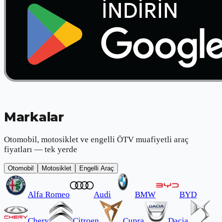
Markalar
Otomobil, motosiklet ve engelli ÖTV muafiyetli araç
fiyatları — tek yerde
Otomobil
Motosiklet
Engelli Araç
Alfa Romeo
Audi
BMW
BYD
Chery
Citroen
Cupra
Dacia