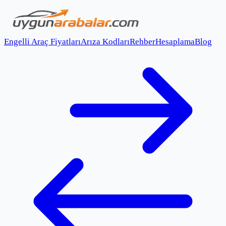
Engelli Araç Fiyatları
Arıza Kodları
Rehber
Hesaplama
Blog