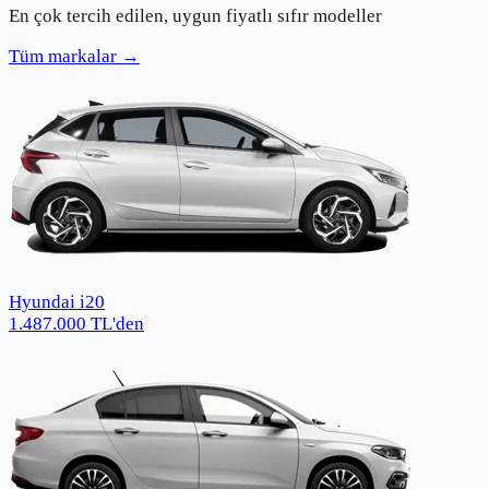
En çok tercih edilen, uygun fiyatlı sıfır modeller
Tüm markalar →
Hyundai i20
1.487.000
TL
'den