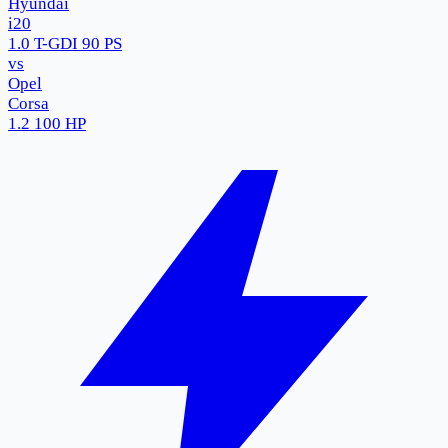
Hyundai
i20
1.0 T-GDI 90 PS
vs
Opel
Corsa
1.2 100 HP