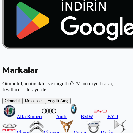
Markalar
Otomobil, motosiklet ve engelli ÖTV muafiyetli araç
fiyatları — tek yerde
Otomobil
Motosiklet
Engelli Araç
Alfa Romeo
Audi
BMW
BYD
Chery
Citroen
Cupra
Dacia