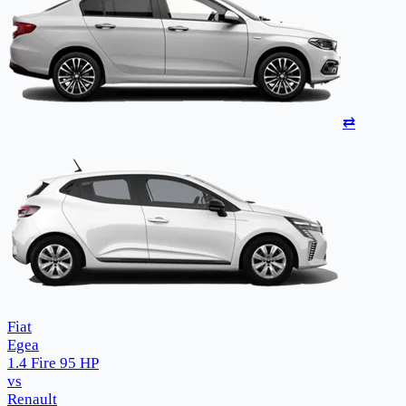
⇄
Fiat
Egea
1.4 Fire 95 HP
vs
Renault