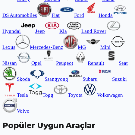
DS Automobiles
Fiat
Ford
Honda
Hyundai
Jeep
Kia
Land Rover
Lexus
Mercedes-Benz
MG
Mini
Nissan
Opel
Peugeot
Renault
Seat
Skoda
Ssangyong
Subaru
Suzuki
Tesla
Togg
Toyota
Volkswagen
Volvo
Popüler Uygun Araçlar