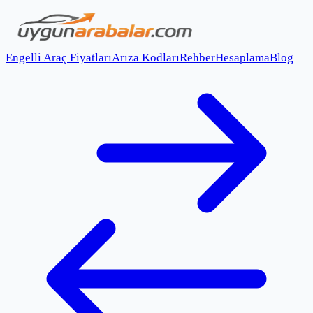
Engelli Araç Fiyatları
Arıza Kodları
Rehber
Hesaplama
Blog