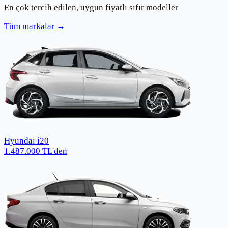
En çok tercih edilen, uygun fiyatlı sıfır modeller
Tüm markalar →
Hyundai i20
1.487.000
TL
'den