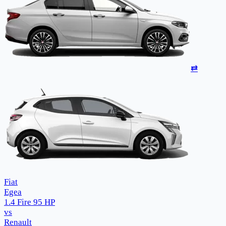
⇄
Fiat
Egea
1.4 Fire 95 HP
vs
Renault