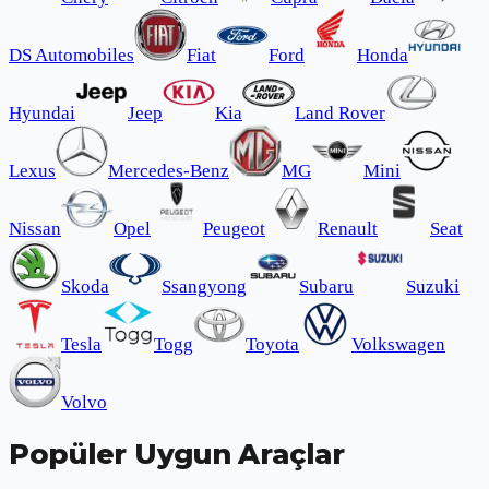
DS Automobiles
Fiat
Ford
Honda
Hyundai
Jeep
Kia
Land Rover
Lexus
Mercedes-Benz
MG
Mini
Nissan
Opel
Peugeot
Renault
Seat
Skoda
Ssangyong
Subaru
Suzuki
Tesla
Togg
Toyota
Volkswagen
Volvo
Popüler Uygun Araçlar