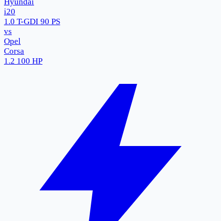
Hyundai
i20
1.0 T-GDI 90 PS
vs
Opel
Corsa
1.2 100 HP