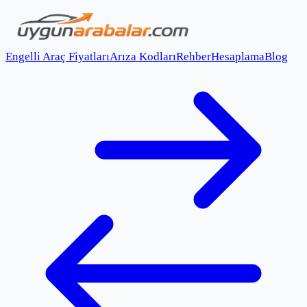
Engelli Araç Fiyatları
Arıza Kodları
Rehber
Hesaplama
Blog