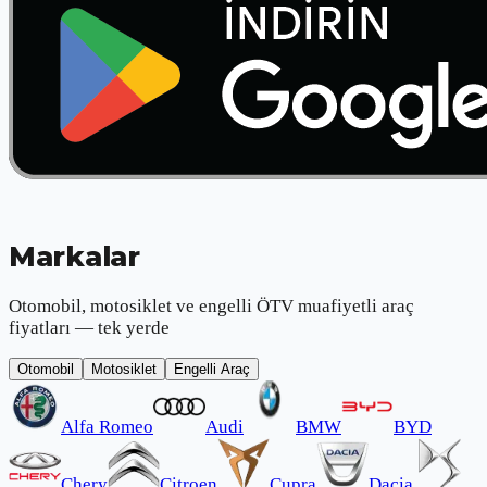
Markalar
Otomobil, motosiklet ve engelli ÖTV muafiyetli araç
fiyatları — tek yerde
Otomobil
Motosiklet
Engelli Araç
Alfa Romeo
Audi
BMW
BYD
Chery
Citroen
Cupra
Dacia