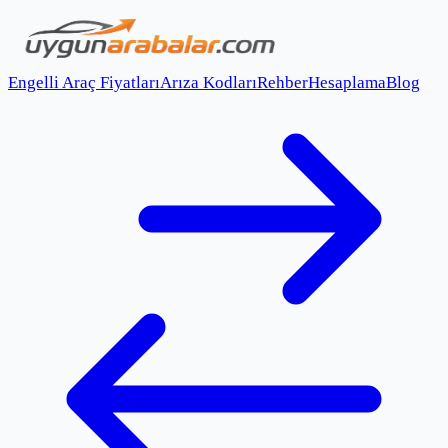
Engelli Araç Fiyatları
Arıza Kodları
Rehber
Hesaplama
Blog