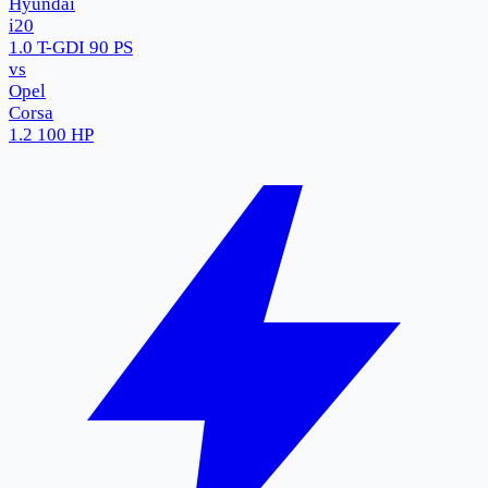
Hyundai
i20
1.0 T-GDI 90 PS
vs
Opel
Corsa
1.2 100 HP