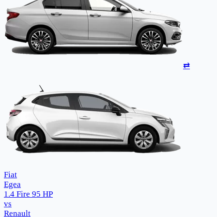
⇄
Fiat
Egea
1.4 Fire 95 HP
vs
Renault