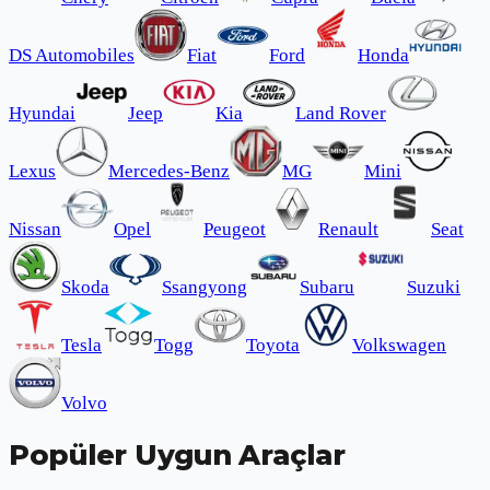
DS Automobiles
Fiat
Ford
Honda
Hyundai
Jeep
Kia
Land Rover
Lexus
Mercedes-Benz
MG
Mini
Nissan
Opel
Peugeot
Renault
Seat
Skoda
Ssangyong
Subaru
Suzuki
Tesla
Togg
Toyota
Volkswagen
Volvo
Popüler Uygun Araçlar