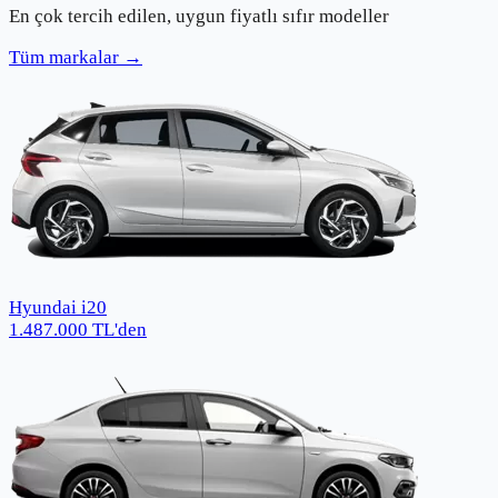
En çok tercih edilen, uygun fiyatlı sıfır modeller
Tüm markalar →
Hyundai i20
1.487.000
TL
'den