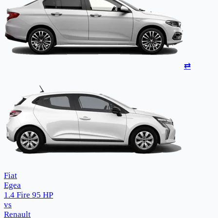
⇄
Fiat
Egea
1.4 Fire 95 HP
vs
Renault