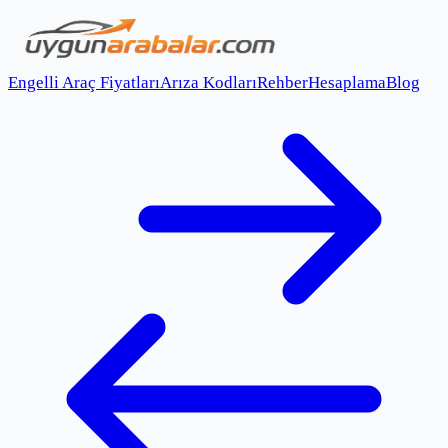
Engelli Araç Fiyatları
Arıza Kodları
Rehber
Hesaplama
Blog