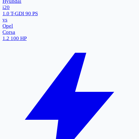
Hyundai
i20
1.0 T-GDI 90 PS
vs
Opel
Corsa
1.2 100 HP