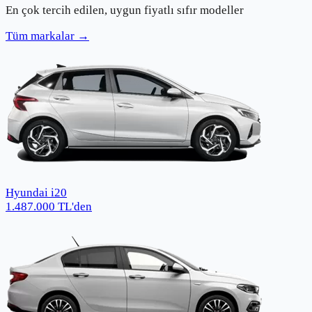
En çok tercih edilen, uygun fiyatlı sıfır modeller
Tüm markalar →
Hyundai i20
1.487.000
TL
'den