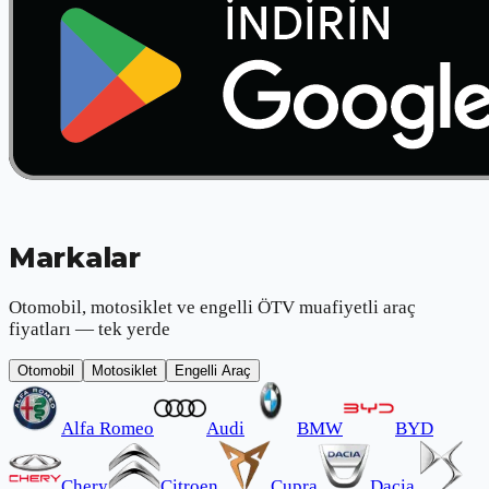
Markalar
Otomobil, motosiklet ve engelli ÖTV muafiyetli araç
fiyatları — tek yerde
Otomobil
Motosiklet
Engelli Araç
Alfa Romeo
Audi
BMW
BYD
Chery
Citroen
Cupra
Dacia