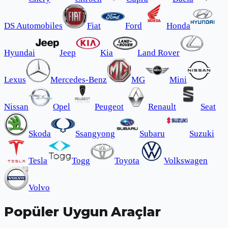
DS Automobiles
Fiat
Ford
Honda
Hyundai
Jeep
Kia
Land Rover
Lexus
Mercedes-Benz
MG
Mini
Nissan
Opel
Peugeot
Renault
Seat
Skoda
Ssangyong
Subaru
Suzuki
Tesla
Togg
Toyota
Volkswagen
Volvo
Popüler Uygun Araçlar