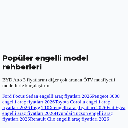
Popüler engelli model
rehberleri
BYD Atto 3
fiyatlarını diğer çok aranan ÖTV muafiyetli
modellerle karşılaştırın.
Ford Focus Sedan engelli araç fiyatları
2026
Peugeot 3008
engelli araç fiyatları
2026
Toyota Corolla engelli araç
fiyatları
2026
Togg T10X engelli araç fiyatları
2026
Fiat Egea
engelli araç fiyatları
2026
Hyundai Tucson engelli araç
fiyatları
2026
Renault Clio engelli araç fiyatları
2026