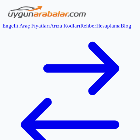
Engelli Araç Fiyatları
Arıza Kodları
Rehber
Hesaplama
Blog