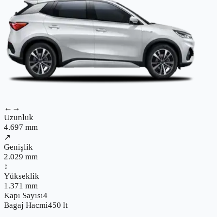
←→
Uzunluk
4.697
mm
↗
Genişlik
2.029
mm
↕
Yükseklik
1.371
mm
Kapı Sayısı
4
Bagaj Hacmi
450
lt