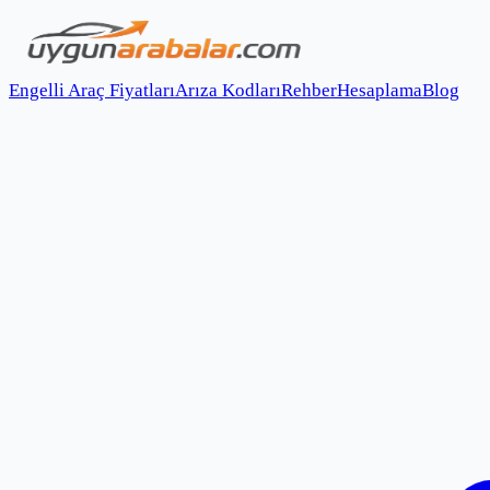
Engelli Araç Fiyatları
Arıza Kodları
Rehber
Hesaplama
Blog