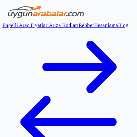
Engelli Araç Fiyatları
Arıza Kodları
Rehber
Hesaplama
Blog