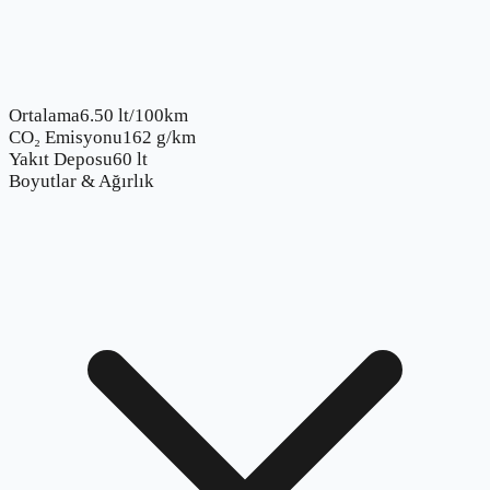
Ortalama
6.50 lt/100km
CO₂ Emisyonu
162 g/km
Yakıt Deposu
60 lt
Boyutlar & Ağırlık