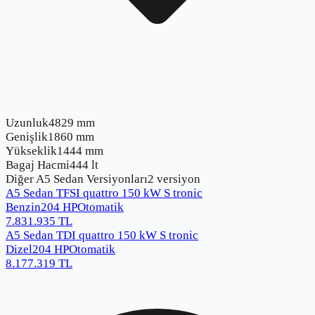
Uzunluk
4829 mm
Genişlik
1860 mm
Yükseklik
1444 mm
Bagaj Hacmi
444 lt
Diğer
A5 Sedan
Versiyonları
2
versiyon
A5 Sedan TFSI quattro 150 kW S tronic
Benzin
204
HP
Otomatik
7.831.935
TL
A5 Sedan TDI quattro 150 kW S tronic
Dizel
204
HP
Otomatik
8.177.319
TL