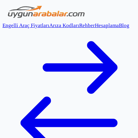
Engelli Araç Fiyatları
Arıza Kodları
Rehber
Hesaplama
Blog