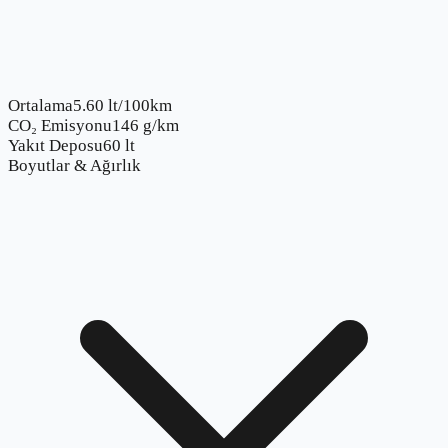
Ortalama
5.60 lt/100km
CO₂ Emisyonu
146 g/km
Yakıt Deposu
60 lt
Boyutlar & Ağırlık