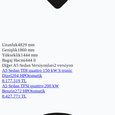
Uzunluk
4829 mm
Genişlik
1860 mm
Yükseklik
1444 mm
Bagaj Hacmi
444 lt
Diğer
A5 Sedan
Versiyonları
2
versiyon
A5 Sedan TDI quattro 150 kW S tronic
Dizel
204
HP
Otomatik
8.177.319
TL
A5 Sedan TFSI quattro 200 kW
Benzin
272
HP
Otomatik
8.427.771
TL