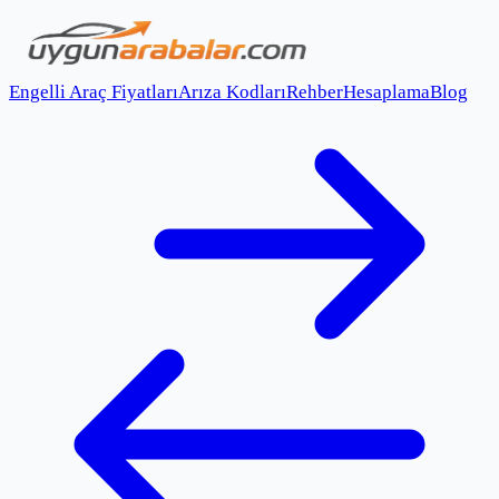
Engelli Araç Fiyatları
Arıza Kodları
Rehber
Hesaplama
Blog