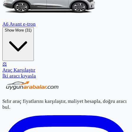
A6 Avant e-tron
Show More (31)
⚖️
Araç Karşılaştır
İki aracı kıyasla
Sıfır araç fiyatlarını karşılaştır, maliyet hesapla, doğru aracı
bul.