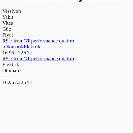
Versiyon
Yakıt
Vites
Güç
Fiyat
RS e-tron GT performance quattro
-
Otomatik
Elektrik
16.952.226
TL
RS e-tron GT performance quattro
Elektrik
Otomatik
-
16.952.226
TL