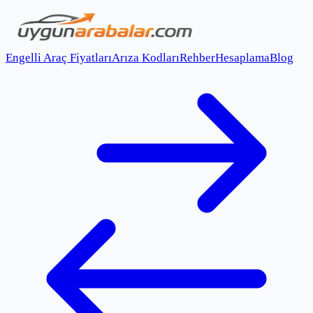
Engelli Araç Fiyatları
Arıza Kodları
Rehber
Hesaplama
Blog