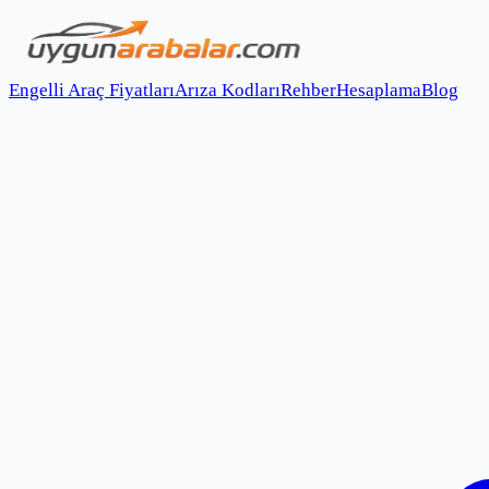
Engelli Araç Fiyatları
Arıza Kodları
Rehber
Hesaplama
Blog