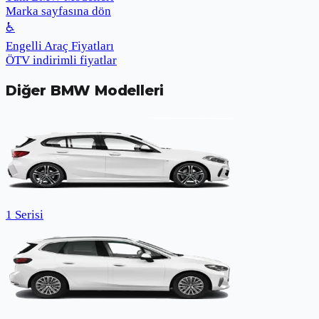
Marka sayfasına dön
♿
Engelli Araç Fiyatları
ÖTV indirimli fiyatlar
Diğer
BMW
Modelleri
1 Serisi