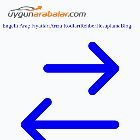
Engelli Araç Fiyatları
Arıza Kodları
Rehber
Hesaplama
Blog