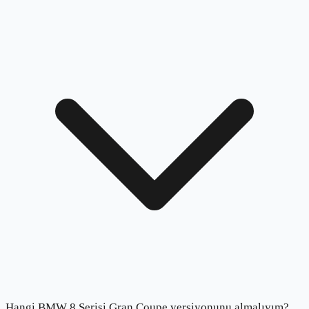
Hangi BMW 8 Serisi Gran Coupe versiyonunu almalıyım?