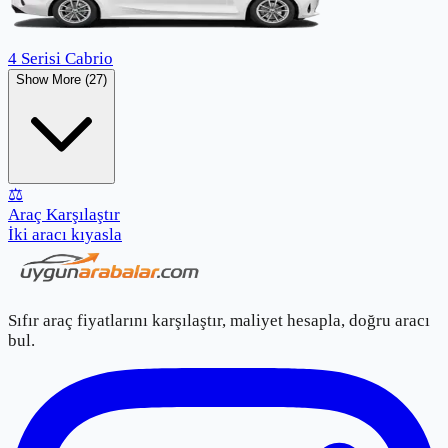
4 Serisi Cabrio
Show More (27)
⚖️
Araç Karşılaştır
İki aracı kıyasla
Sıfır araç fiyatlarını karşılaştır, maliyet hesapla, doğru aracı
bul.