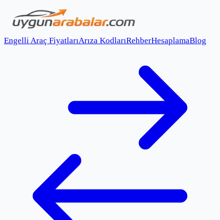
Engelli Araç Fiyatları
Arıza Kodları
Rehber
Hesaplama
Blog