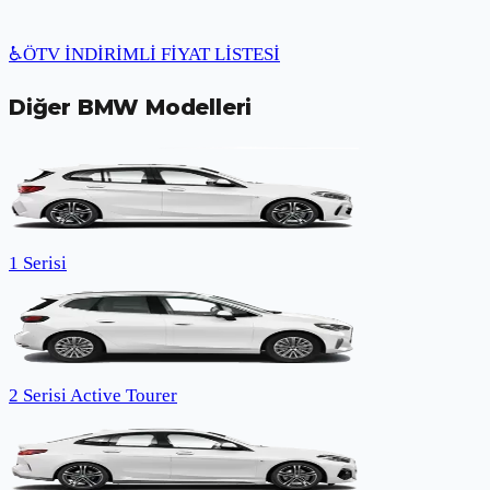
♿
ÖTV İNDİRİMLİ FİYAT LİSTESİ
Diğer
BMW
Modelleri
1 Serisi
2 Serisi Active Tourer