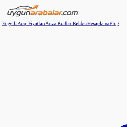
Engelli Araç Fiyatları
Arıza Kodları
Rehber
Hesaplama
Blog