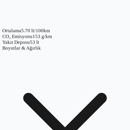
Ortalama
5.70 lt/100km
CO₂ Emisyonu
153 g/km
Yakıt Deposu
53 lt
Boyutlar & Ağırlık