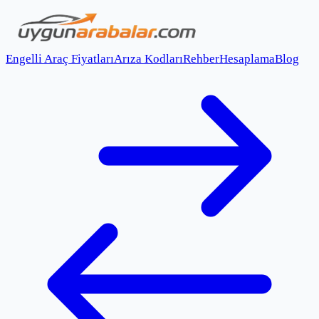
Engelli Araç Fiyatları
Arıza Kodları
Rehber
Hesaplama
Blog