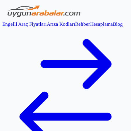
Engelli Araç Fiyatları
Arıza Kodları
Rehber
Hesaplama
Blog