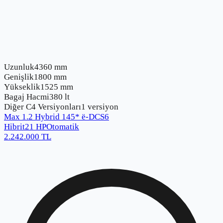
Uzunluk
4360 mm
Genişlik
1800 mm
Yükseklik
1525 mm
Bagaj Hacmi
380 lt
Diğer
C4
Versiyonları
1
versiyon
Max 1.2 Hybrid 145* ë-DCS6
Hibrit
21
HP
Otomatik
2.242.000
TL