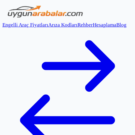
Engelli Araç Fiyatları
Arıza Kodları
Rehber
Hesaplama
Blog