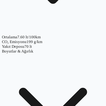
Ortalama
7.60 lt/100km
CO₂ Emisyonu
199 g/km
Yakıt Deposu
70 lt
Boyutlar & Ağırlık