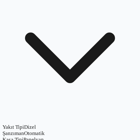
Yakıt Tipi
Dizel
Şanzıman
Otomatik
Kasa Tipi
Panelvan