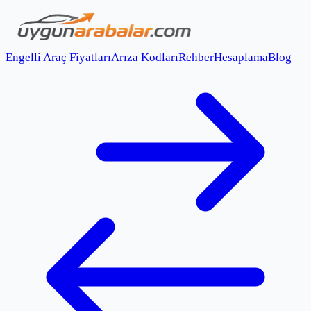
Engelli Araç Fiyatları
Arıza Kodları
Rehber
Hesaplama
Blog