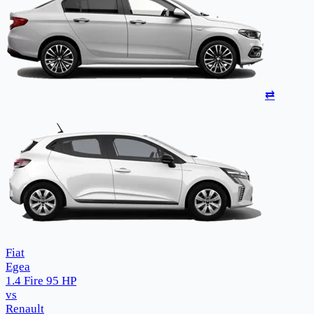
⇄
Fiat
Egea
1.4 Fire 95 HP
vs
Renault