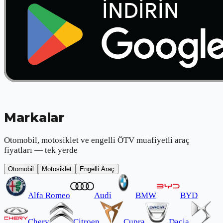
Markalar
Otomobil, motosiklet ve engelli ÖTV muafiyetli araç
fiyatları — tek yerde
Otomobil
Motosiklet
Engelli Araç
Alfa Romeo
Audi
BMW
BYD
Chery
Citroen
Cupra
Dacia