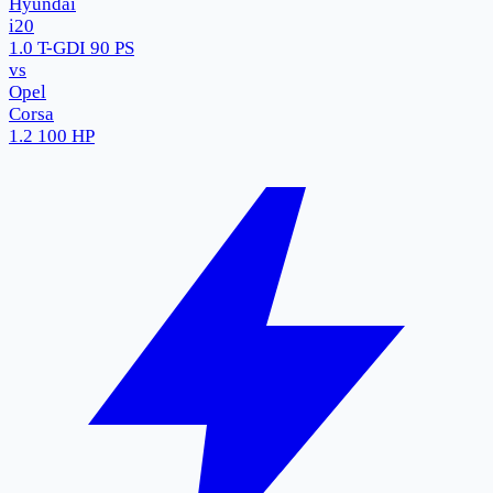
Hyundai
i20
1.0 T-GDI 90 PS
vs
Opel
Corsa
1.2 100 HP