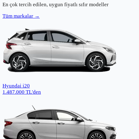
En çok tercih edilen, uygun fiyatlı sıfır modeller
Tüm markalar →
Hyundai i20
1.487.000
TL
'den