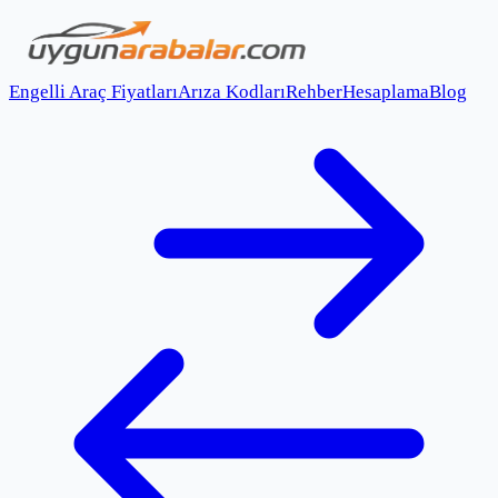
Engelli Araç Fiyatları
Arıza Kodları
Rehber
Hesaplama
Blog