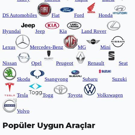
DS Automobiles
Fiat
Ford
Honda
Hyundai
Jeep
Kia
Land Rover
Lexus
Mercedes-Benz
MG
Mini
Nissan
Opel
Peugeot
Renault
Seat
Skoda
Ssangyong
Subaru
Suzuki
Tesla
Togg
Toyota
Volkswagen
Volvo
Popüler Uygun Araçlar