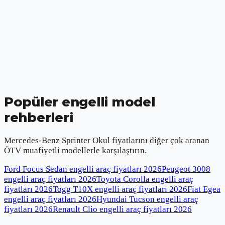
Popüler engelli model
rehberleri
Mercedes-Benz Sprinter Okul
fiyatlarını diğer çok aranan
ÖTV muafiyetli modellerle karşılaştırın.
Ford Focus Sedan engelli araç fiyatları
2026
Peugeot 3008
engelli araç fiyatları
2026
Toyota Corolla engelli araç
fiyatları
2026
Togg T10X engelli araç fiyatları
2026
Fiat Egea
engelli araç fiyatları
2026
Hyundai Tucson engelli araç
fiyatları
2026
Renault Clio engelli araç fiyatları
2026