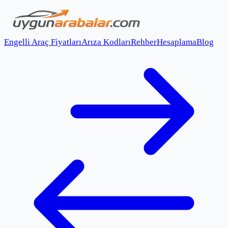
Engelli Araç Fiyatları
Arıza Kodları
Rehber
Hesaplama
Blog