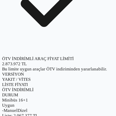
ÖTV İNDİRİMLİ ARAÇ FİYAT LİMİTİ
2.873.972
TL
Bu limite uygun araçlar ÖTV indiriminden yararlanabilir.
VERSİYON
YAKIT / VİTES
LİSTE FİYATI
ÖTV İNDİRİMLİ
DURUM
Minibüs 16+1
Uygun
-
Manuel
Dizel
Liste:
2.067.377
TL