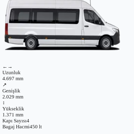
←→
Uzunluk
4.697
mm
↗
Genişlik
2.029
mm
↕
Yükseklik
1.371
mm
Kapı Sayısı
4
Bagaj Hacmi
450
lt