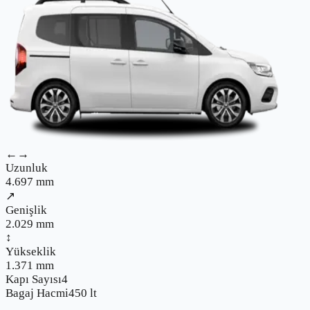
←→
Uzunluk
4.697
mm
↗
Genişlik
2.029
mm
↕
Yükseklik
1.371
mm
Kapı Sayısı
4
Bagaj Hacmi
450
lt