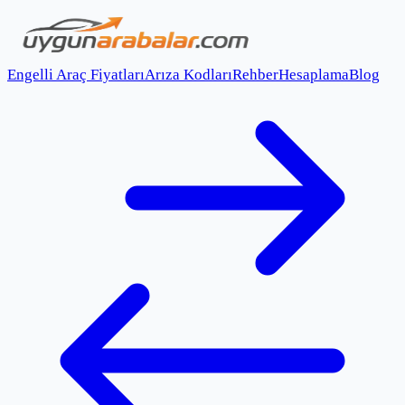
Engelli Araç Fiyatları
Arıza Kodları
Rehber
Hesaplama
Blog