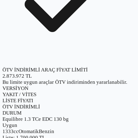
ÖTV İNDİRİMLİ ARAÇ FİYAT LİMİTİ
2.873.972
TL
Bu limite uygun araçlar ÖTV indiriminden yararlanabilir.
VERSİYON
YAKIT / VİTES
LİSTE FİYATI
ÖTV İNDİRİMLİ
DURUM
Equilibre 1.3 TCe EDC 130 bg
Uygun
1333cc
Otomatik
Benzin
Liste:
1.700.000
TL