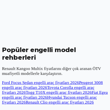
Popüler engelli model
rehberleri
Renault Kangoo Multix
fiyatlarını diğer çok aranan ÖTV
muafiyetli modellerle karşılaştırın.
Ford Focus Sedan engelli araç fiyatları
2026
Peugeot 3008
engelli araç fiyatları
2026
Toyota Corolla engelli araç
fiyatları
2026
Togg T10X engelli araç fiyatları
2026
Fiat Egea
engelli araç fiyatları
2026
Hyundai Tucson engelli araç
fiyatları
2026
Renault Clio engelli araç fiyatları
2026