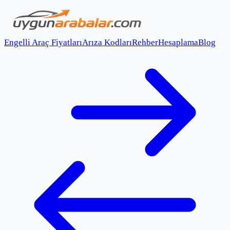
Engelli Araç Fiyatları
Arıza Kodları
Rehber
Hesaplama
Blog