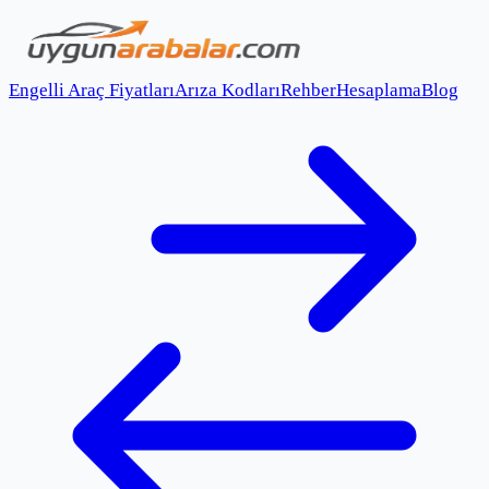
Engelli Araç Fiyatları
Arıza Kodları
Rehber
Hesaplama
Blog