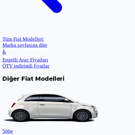
Tüm Fiat Modelleri
Marka sayfasına dön
♿
Engelli Araç Fiyatları
ÖTV indirimli fiyatlar
Diğer
Fiat
Modelleri
500e