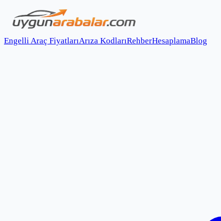
Engelli Araç Fiyatları
Arıza Kodları
Rehber
Hesaplama
Blog