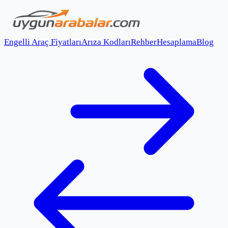
Engelli Araç Fiyatları
Arıza Kodları
Rehber
Hesaplama
Blog