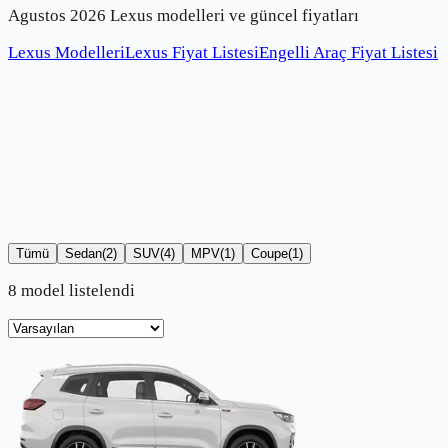
Agustos 2026 Lexus modelleri ve güncel fiyatları
Lexus Modelleri
Lexus Fiyat Listesi
Engelli Araç Fiyat Listesi
Tümü
Sedan
(
2
)
SUV
(
4
)
MPV
(
1
)
Coupe
(
1
)
8 model listelendi