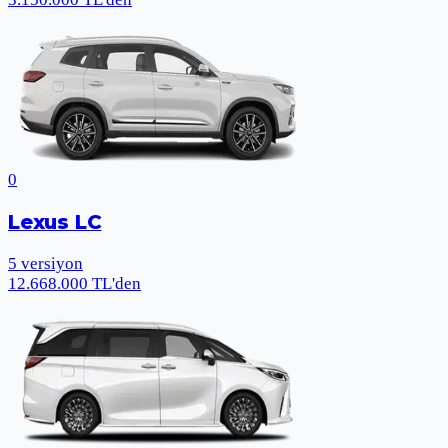
0
Lexus LC
5
versiyon
12.668.000 TL'den