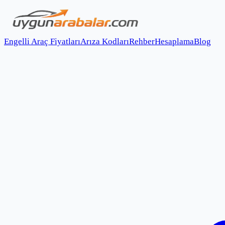
Engelli Araç Fiyatları
Arıza Kodları
Rehber
Hesaplama
Blog