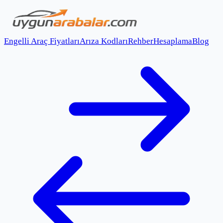
Engelli Araç Fiyatları
Arıza Kodları
Rehber
Hesaplama
Blog