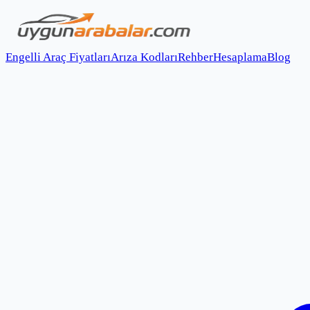
Engelli Araç Fiyatları
Arıza Kodları
Rehber
Hesaplama
Blog