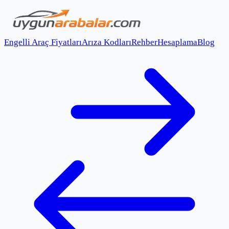
Engelli Araç Fiyatları
Arıza Kodları
Rehber
Hesaplama
Blog