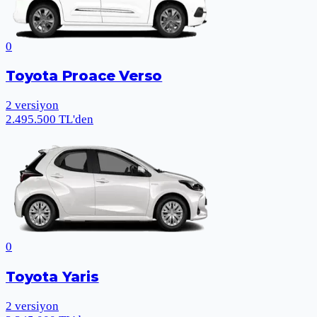
0
Toyota Proace Verso
2
versiyon
2.495.500 TL'den
0
Toyota Yaris
2
versiyon