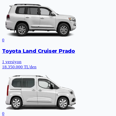
0
Toyota Land Cruiser Prado
1
versiyon
18.350.000 TL'den
0