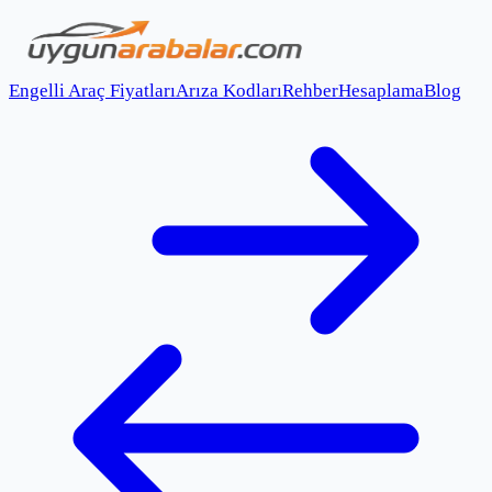
Engelli Araç Fiyatları
Arıza Kodları
Rehber
Hesaplama
Blog