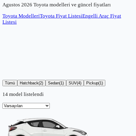
Agustos 2026 Toyota modelleri ve güncel fiyatları
Toyota Modelleri
Toyota Fiyat Listesi
Engelli Araç Fiyat
Listesi
Tümü
Hatchback
(
2
)
Sedan
(
1
)
SUV
(
4
)
Pickup
(
1
)
14 model listelendi