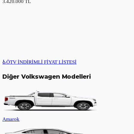
3.420.000
TL
♿
ÖTV İNDİRİMLİ FİYAT LİSTESİ
Diğer
Volkswagen
Modelleri
Amarok