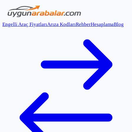
Engelli Araç Fiyatları
Arıza Kodları
Rehber
Hesaplama
Blog