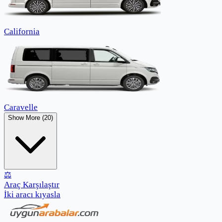
California
Caravelle
Show More (20)
⚖️
Araç Karşılaştır
İki aracı kıyasla