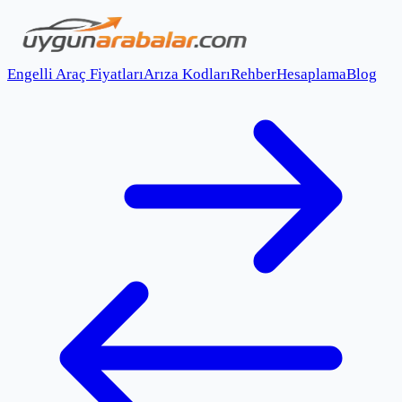
Engelli Araç Fiyatları
Arıza Kodları
Rehber
Hesaplama
Blog