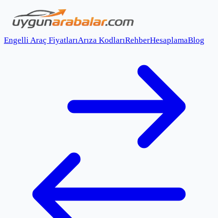
Engelli Araç Fiyatları
Arıza Kodları
Rehber
Hesaplama
Blog