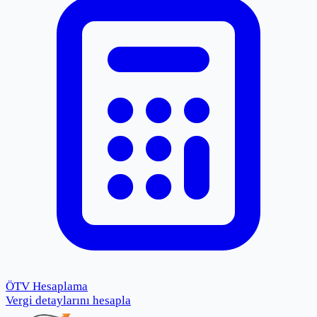
ÖTV Hesaplama
Vergi detaylarını hesapla