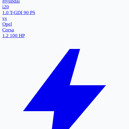
Hyundai
i20
1.0 T-GDI 90 PS
vs
Opel
Corsa
1.2 100 HP