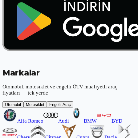
Markalar
Otomobil, motosiklet ve engelli ÖTV muafiyetli araç
fiyatları — tek yerde
Otomobil
Motosiklet
Engelli Araç
Alfa Romeo
Audi
BMW
BYD
Chery
Citroen
Cupra
Dacia