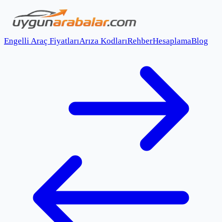
Engelli Araç Fiyatları
Arıza Kodları
Rehber
Hesaplama
Blog