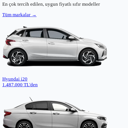
En çok tercih edilen, uygun fiyatlı sıfır modeller
Tüm markalar →
Hyundai i20
1.487.000
TL
'den