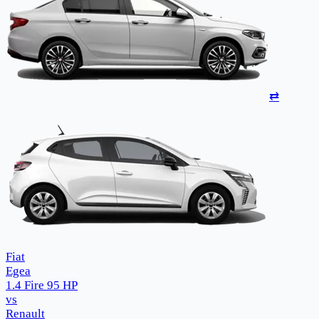
⇄
Fiat
Egea
1.4 Fire 95 HP
vs
Renault