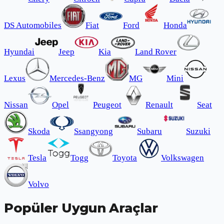
DS Automobiles
Fiat
Ford
Honda
Hyundai
Jeep
Kia
Land Rover
Lexus
Mercedes-Benz
MG
Mini
Nissan
Opel
Peugeot
Renault
Seat
Skoda
Ssangyong
Subaru
Suzuki
Tesla
Togg
Toyota
Volkswagen
Volvo
Popüler Uygun Araçlar