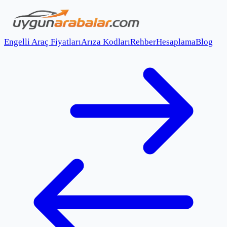
Engelli Araç Fiyatları
Arıza Kodları
Rehber
Hesaplama
Blog