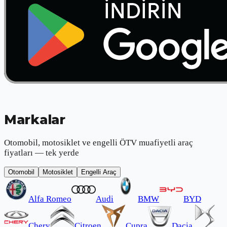
Markalar
Otomobil, motosiklet ve engelli ÖTV muafiyetli araç
fiyatları — tek yerde
Otomobil
Motosiklet
Engelli Araç
Alfa Romeo
Audi
BMW
BYD
Chery
Citroen
Cupra
Dacia