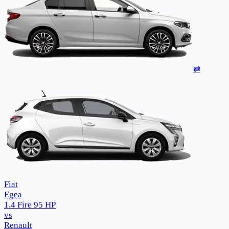
⇄
Fiat
Egea
1.4 Fire 95 HP
vs
Renault