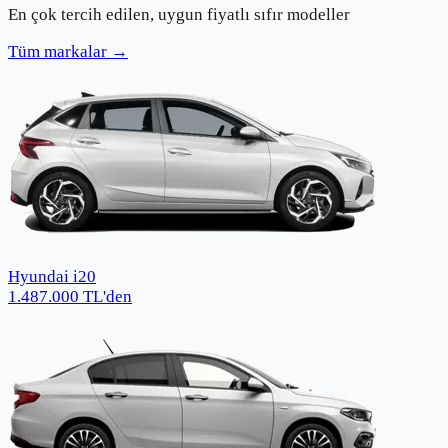
En çok tercih edilen, uygun fiyatlı sıfır modeller
Tüm markalar →
Hyundai i20
1.487.000
TL
'den