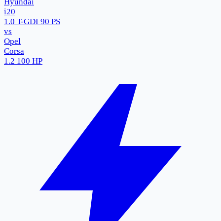
Hyundai
i20
1.0 T-GDI 90 PS
vs
Opel
Corsa
1.2 100 HP