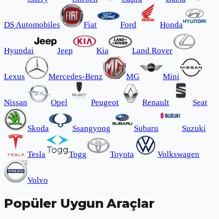
DS Automobiles
Fiat
Ford
Honda
Hyundai
Jeep
Kia
Land Rover
Lexus
Mercedes-Benz
MG
Mini
Nissan
Opel
Peugeot
Renault
Seat
Skoda
Ssangyong
Subaru
Suzuki
Tesla
Togg
Toyota
Volkswagen
Volvo
Popüler Uygun Araçlar