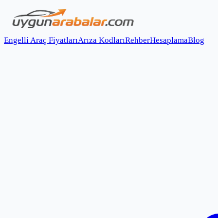
Engelli Araç Fiyatları
Arıza Kodları
Rehber
Hesaplama
Blog