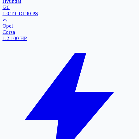
Hyundai
i20
1.0 T-GDI 90 PS
vs
Opel
Corsa
1.2 100 HP