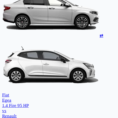
⇄
Fiat
Egea
1.4 Fire 95 HP
vs
Renault