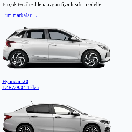
En çok tercih edilen, uygun fiyatlı sıfır modeller
Tüm markalar →
Hyundai i20
1.487.000
TL
'den