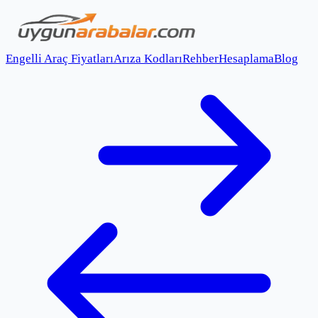
Engelli Araç Fiyatları
Arıza Kodları
Rehber
Hesaplama
Blog