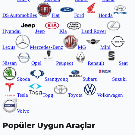
DS Automobiles
Fiat
Ford
Honda
Hyundai
Jeep
Kia
Land Rover
Lexus
Mercedes-Benz
MG
Mini
Nissan
Opel
Peugeot
Renault
Seat
Skoda
Ssangyong
Subaru
Suzuki
Tesla
Togg
Toyota
Volkswagen
Volvo
Popüler Uygun Araçlar