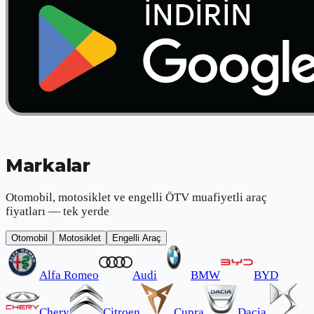
Markalar
Otomobil, motosiklet ve engelli ÖTV muafiyetli araç
fiyatları — tek yerde
Otomobil
Motosiklet
Engelli Araç
Alfa Romeo
Audi
BMW
BYD
Chery
Citroen
Cupra
Dacia