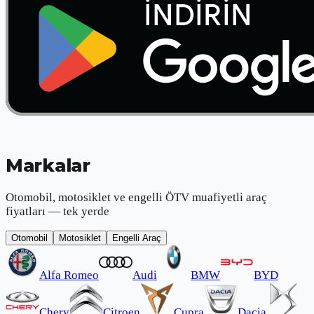
Markalar
Otomobil, motosiklet ve engelli ÖTV muafiyetli araç
fiyatları — tek yerde
Otomobil
Motosiklet
Engelli Araç
Alfa Romeo
Audi
BMW
BYD
Chery
Citroen
Cupra
Dacia