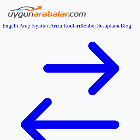
Engelli Araç Fiyatları
Arıza Kodları
Rehber
Hesaplama
Blog