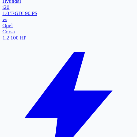
Hyundai
i20
1.0 T-GDI 90 PS
vs
Opel
Corsa
1.2 100 HP