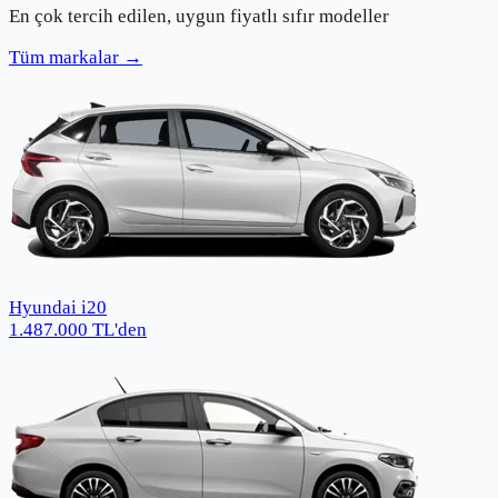
En çok tercih edilen, uygun fiyatlı sıfır modeller
Tüm markalar →
Hyundai i20
1.487.000
TL
'den