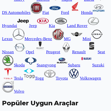
DS Automobiles
Fiat
Ford
Honda
Hyundai
Jeep
Kia
Land Rover
Lexus
Mercedes-Benz
MG
Mini
Nissan
Opel
Peugeot
Renault
Seat
Skoda
Ssangyong
Subaru
Suzuki
Tesla
Togg
Toyota
Volkswagen
Volvo
Popüler Uygun Araçlar