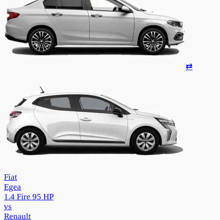
⇄
Fiat
Egea
1.4 Fire 95 HP
vs
Renault