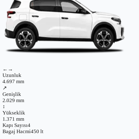
←→
Uzunluk
4.697
mm
↗
Genişlik
2.029
mm
↕
Yükseklik
1.371
mm
Kapı Sayısı
4
Bagaj Hacmi
450
lt