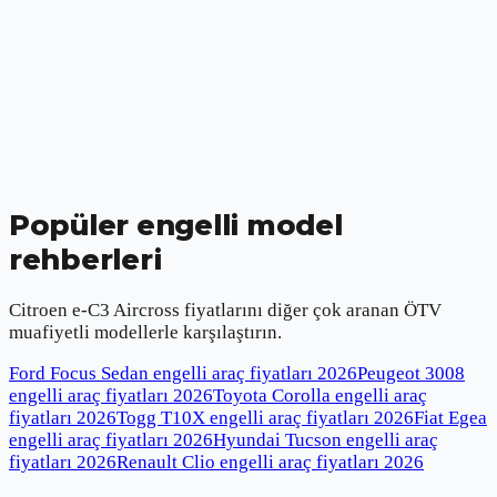
Popüler engelli model
rehberleri
Citroen e-C3 Aircross
fiyatlarını diğer çok aranan ÖTV
muafiyetli modellerle karşılaştırın.
Ford Focus Sedan engelli araç fiyatları
2026
Peugeot 3008
engelli araç fiyatları
2026
Toyota Corolla engelli araç
fiyatları
2026
Togg T10X engelli araç fiyatları
2026
Fiat Egea
engelli araç fiyatları
2026
Hyundai Tucson engelli araç
fiyatları
2026
Renault Clio engelli araç fiyatları
2026