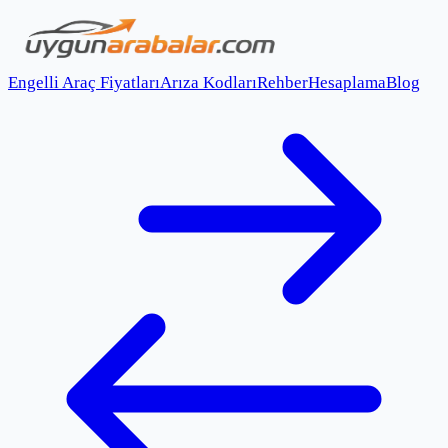
Engelli Araç Fiyatları
Arıza Kodları
Rehber
Hesaplama
Blog