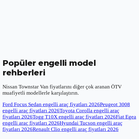
Popüler engelli model
rehberleri
Nissan Townstar Van
fiyatlarını diğer çok aranan ÖTV
muafiyetli modellerle karşılaştırın.
Ford Focus Sedan engelli araç fiyatları
2026
Peugeot 3008
engelli araç fiyatları
2026
Toyota Corolla engelli araç
fiyatları
2026
Togg T10X engelli araç fiyatları
2026
Fiat Egea
engelli araç fiyatları
2026
Hyundai Tucson engelli araç
fiyatları
2026
Renault Clio engelli araç fiyatları
2026