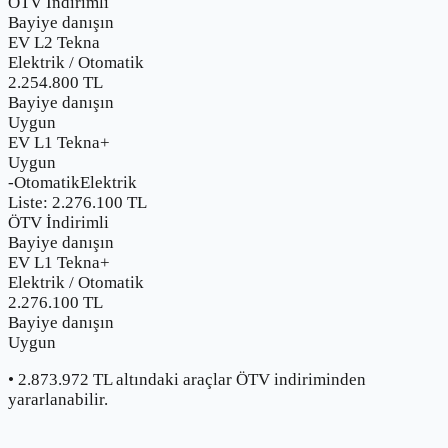
ÖTV İndirimli
Bayiye danışın
EV L2 Tekna
Elektrik
/
Otomatik
2.254.800
TL
Bayiye danışın
Uygun
EV L1 Tekna+
Uygun
-
Otomatik
Elektrik
Liste:
2.276.100
TL
ÖTV İndirimli
Bayiye danışın
EV L1 Tekna+
Elektrik
/
Otomatik
2.276.100
TL
Bayiye danışın
Uygun
•
2.873.972
TL altındaki araçlar ÖTV indiriminden
yararlanabilir.