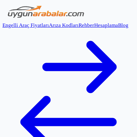
Engelli Araç Fiyatları
Arıza Kodları
Rehber
Hesaplama
Blog