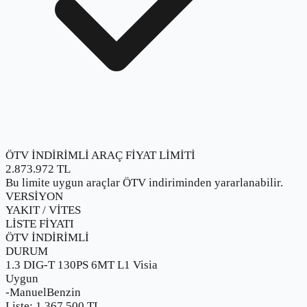
ÖTV İNDİRİMLİ ARAÇ FİYAT LİMİTİ
2.873.972
TL
Bu limite uygun araçlar ÖTV indiriminden yararlanabilir.
VERSİYON
YAKIT / VİTES
LİSTE FİYATI
ÖTV İNDİRİMLİ
DURUM
1.3 DIG-T 130PS 6MT L1 Visia
Uygun
-
Manuel
Benzin
Liste:
1.367.500
TL