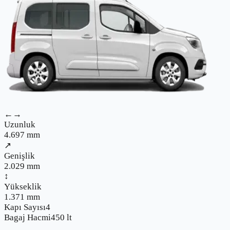
←→
Uzunluk
4.697
mm
↗
Genişlik
2.029
mm
↕
Yükseklik
1.371
mm
Kapı Sayısı
4
Bagaj Hacmi
450
lt