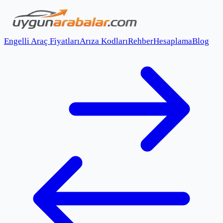
Engelli Araç Fiyatları
Arıza Kodları
Rehber
Hesaplama
Blog