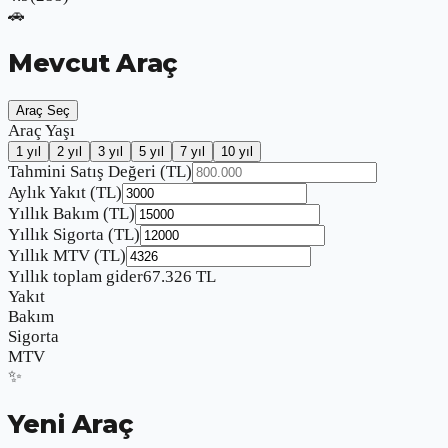
🚗
Mevcut Araç
Araç Seç
Araç Yaşı
1
yıl
2
yıl
3
yıl
5
yıl
7
yıl
10
yıl
Tahmini Satış Değeri (TL)
Aylık Yakıt (TL)
Yıllık Bakım (TL)
Yıllık Sigorta (TL)
Yıllık MTV (TL)
Yıllık toplam gider
67.326
TL
Yakıt
Bakım
Sigorta
MTV
✨
Yeni Araç