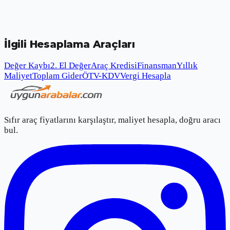
İlgili Hesaplama Araçları
Değer Kaybı
2. El Değer
Araç Kredisi
Finansman
Yıllık
Maliyet
Toplam Gider
ÖTV-KDV
Vergi Hesapla
Sıfır araç fiyatlarını karşılaştır, maliyet hesapla, doğru aracı
bul.