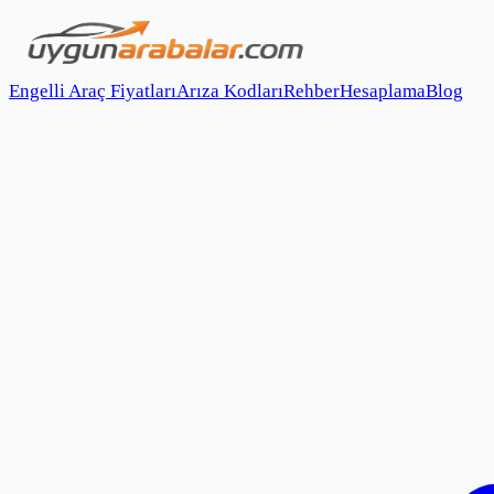
Engelli Araç Fiyatları
Arıza Kodları
Rehber
Hesaplama
Blog